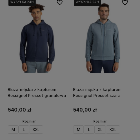
Do ulubionych
Do ulubi
WYSYŁKA 24H
WYSYŁKA 24H
WYSYŁKA 24H
WYSYŁKA 24H
WYSYŁKA 24H
WYSYŁKA 24H
Bluza męska z kapturem
Bluza męska z kapturem
Rossignol Presset granatowa
Rossignol Presset szara
540,00 zł
540,00 zł
Rozmiar:
Rozmiar:
M
L
XXL
M
L
XL
XXL