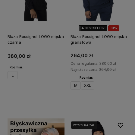
🔥 BESTSELLER
31%
OKAZJA
Bluza Rossignol LOGO męska
Bluza Rossignol LOGO męska
czarna
granatowa
264,00 zł
380,00 zł
Cena regularna:
380,00 zł
Rozmiar:
Najniższa cena:
264,00 zł
L
Rozmiar:
M
XXL
Do koszyka
Do koszyka
Do ulubi
WYSYŁKA 24H
WYSYŁKA 24H
WYSYŁKA 24H