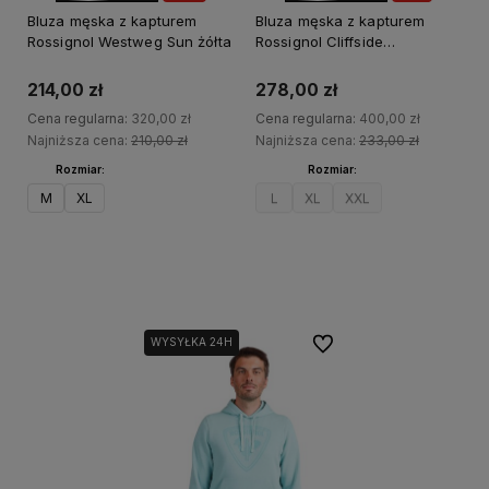
OKAZJA
OKAZJA
Bluza męska z kapturem
Bluza męska z kapturem
Rossignol Westweg Sun żółta
Rossignol Cliffside
granatowa
214,00 zł
278,00 zł
Cena regularna:
320,00 zł
Cena regularna:
400,00 zł
Najniższa cena:
210,00 zł
Najniższa cena:
233,00 zł
Rozmiar:
Rozmiar:
M
XL
L
XL
XXL
Do koszyka
Do koszyka
Do ulubionych
WYSYŁKA 24H