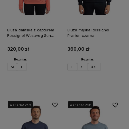
Bluza damska z kapturem
Bluza męska Rossignol
Rossignol Westweg Sun
Prarion czarna
różowa
320,00 zł
360,00 zł
Rozmiar:
Rozmiar:
M
L
L
XL
XXL
Do koszyka
Do koszyka
Do ulubionych
Do ulubi
WYSYŁKA 24H
WYSYŁKA 24H
WYSYŁKA 24H
WYSYŁKA 24H
WYSYŁKA 24H
WYSYŁKA 24H
WYSYŁKA 24H
WYSYŁKA 24H