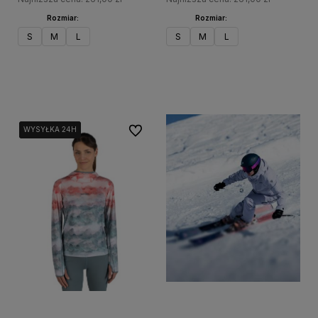
Rozmiar:
Rozmiar:
S
M
L
S
M
L
Do koszyka
Do koszyka
Do ulubionych
WYSYŁKA 24H
WYSYŁKA 24H
WYSYŁKA 24H