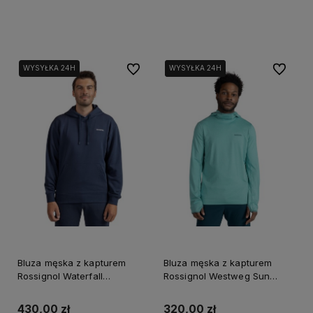
Do koszyka
Do koszyka
Do ulubionych
Do ulubi
WYSYŁKA 24H
WYSYŁKA 24H
WYSYŁKA 24H
Bluza męska z kapturem
Bluza męska z kapturem
Rossignol Waterfall
Rossignol Westweg Sun
granatowa
niebieska
430,00 zł
320,00 zł