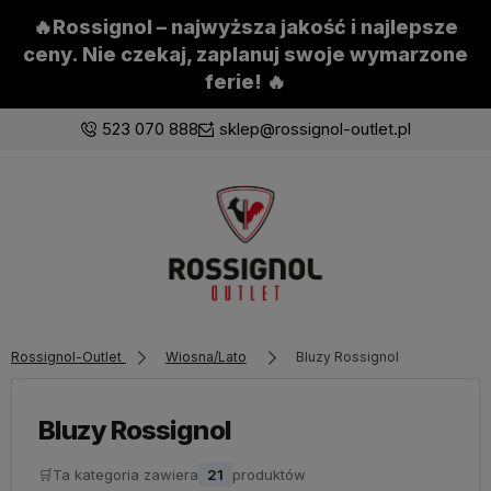
🔥Rossignol – najwyższa jakość i najlepsze
ceny. Nie czekaj, zaplanuj swoje wymarzone
ferie! 🔥
523 070 888
sklep@rossignol-outlet.pl
Zaloguj się
Załóż konto
Rossignol-Outlet
Wiosna/Lato
Bluzy Rossignol
Wybierz coś dla siebie z naszej aktualnej oferty lub
zaloguj się, aby przywrócić dodane produkty do listy
z poprzedniej sesji.
Bluzy Rossignol
🛒
Ta kategoria zawiera
21
produktów