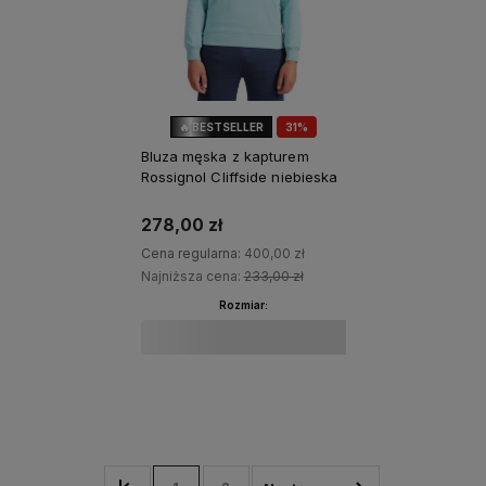
🔥 BESTSELLER
31%
OKAZJA
Bluza męska z kapturem
Rossignol Cliffside niebieska
278,00 zł
Cena regularna:
400,00 zł
Najniższa cena:
233,00 zł
Rozmiar:
Do koszyka