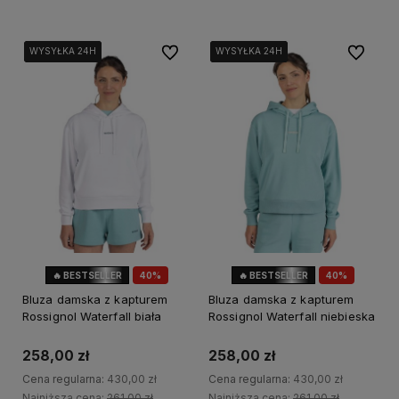
Do ulubionych
Do ulubi
WYSYŁKA 24H
WYSYŁKA 24H
WYSYŁKA 24H
WYSYŁKA 24H
WYSYŁKA 24H
WYSYŁKA 24H
🔥 BESTSELLER
40%
🔥 BESTSELLER
40%
OKAZJA
OKAZJA
Bluza damska z kapturem
Bluza damska z kapturem
Rossignol Waterfall biała
Rossignol Waterfall niebieska
258,00 zł
258,00 zł
Cena regularna:
430,00 zł
Cena regularna:
430,00 zł
Najniższa cena:
261,00 zł
Najniższa cena:
261,00 zł