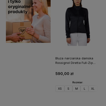
Bluza narciarska damska
Rossignol Diretta Full-Zip
Fleece Black
590,00 zł
Rozmiar:
XS
S
M
L
XL
Do koszyka