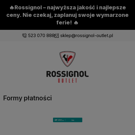
🔥Rossignol – najwyższa jakość i najlepsze
ceny. Nie czekaj, zaplanuj swoje wymarzone
ferie! 🔥
523 070 888
sklep@rossignol-outlet.pl
Zaloguj się
Załóż konto
Formy płatności
Wybierz coś dla siebie z naszej aktualnej oferty lub
zaloguj się, aby przywrócić dodane produkty do listy
z poprzedniej sesji.