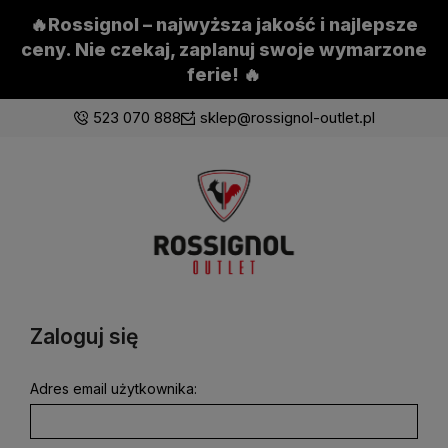
🔥Rossignol – najwyższa jakość i najlepsze
ceny. Nie czekaj, zaplanuj swoje wymarzone
ferie! 🔥
523 070 888
sklep@rossignol-outlet.pl
Zaloguj się
Załóż konto
Zaloguj się
Wybierz coś dla siebie z naszej aktualnej oferty lub
zaloguj się, aby przywrócić dodane produkty do listy
z poprzedniej sesji.
Adres email użytkownika: