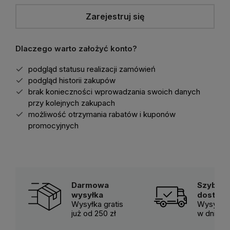
Zarejestruj się
Dlaczego warto założyć konto?
podgląd statusu realizacji zamówień
podgląd historii zakupów
brak konieczności wprowadzania swoich danych
przy kolejnych zakupach
możliwość otrzymania rabatów i kuponów
promocyjnych
Darmowa
Szybka
wysyłka
dostaw
Wysyłka gratis
Wysyłka 
już od 250 zł
w dni ro