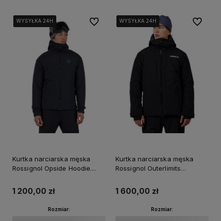
Do ulubionych
Do ulubi
WYSYŁKA 24H
WYSYŁKA 24H
WYSYŁKA 24H
WYSYŁKA 24H
WYSYŁKA 24H
WYSYŁKA 24H
WYSYŁKA 24H
WYSYŁKA 24H
Kurtka narciarska męska
Kurtka narciarska męska
Rossignol Opside Hoodie
Rossignol Outerlimits
Warm Black
Insulated Black
1 200,00 zł
1 600,00 zł
Rozmiar:
Rozmiar: