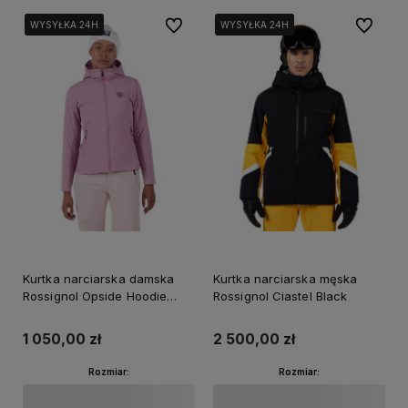
Do ulubionych
Do ulubi
WYSYŁKA 24H
WYSYŁKA 24H
WYSYŁKA 24H
WYSYŁKA 24H
WYSYŁKA 24H
WYSYŁKA 24H
Kurtka narciarska damska
Kurtka narciarska męska
Rossignol Opside Hoodie
Rossignol Ciastel Black
Moonlite Mauve
1 050,00 zł
2 500,00 zł
Rozmiar:
Rozmiar: