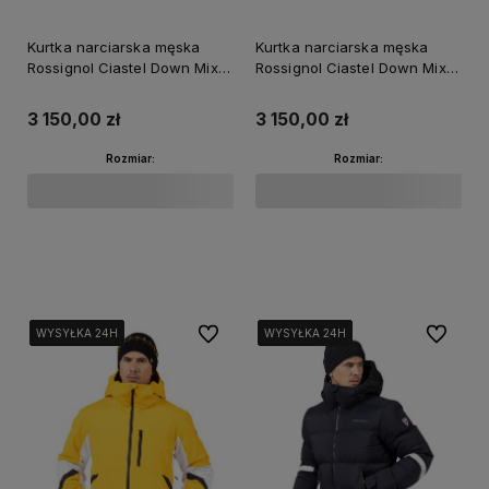
Kurtka narciarska męska
Kurtka narciarska męska
Rossignol Ciastel Down Mix
Rossignol Ciastel Down Mix
Dark Navy
Olive Shadow
3 150,00 zł
3 150,00 zł
Rozmiar:
Rozmiar:
Do koszyka
Do koszyka
Do ulubionych
Do ulubi
WYSYŁKA 24H
WYSYŁKA 24H
WYSYŁKA 24H
WYSYŁKA 24H
WYSYŁKA 24H
WYSYŁKA 24H
WYSYŁKA 24H
WYSYŁKA 24H
WYSYŁKA 24H
WYSYŁKA 24H