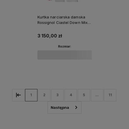
Kurtka narciarska damska
Rossignol Ciastel Down Mix
White
3 150,00 zł
Rozmiar:
Do koszyka
1
2
3
4
5
...
11