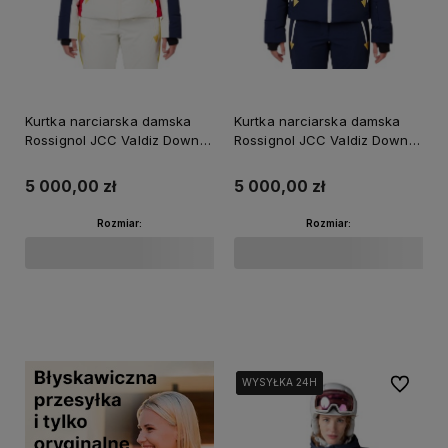
Kurtka narciarska damska
Kurtka narciarska damska
Rossignol JCC Valdiz Down
Rossignol JCC Valdiz Down
Arctic
Cosmic Blue
5 000,00 zł
5 000,00 zł
Rozmiar:
Rozmiar:
Do koszyka
Do koszyka
Do ulubi
WYSYŁKA 24H
WYSYŁKA 24H
WYSYŁKA 24H