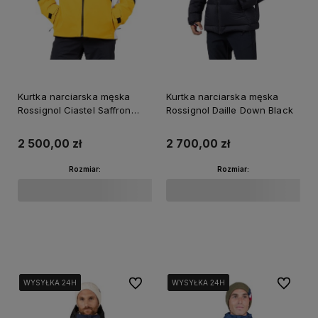
Kurtka narciarska męska
Kurtka narciarska męska
Rossignol Ciastel Saffron
Rossignol Daille Down Black
Yellow
2 500,00 zł
2 700,00 zł
Rozmiar:
Rozmiar:
Do koszyka
Do koszyka
Do ulubionych
Do ulubi
WYSYŁKA 24H
WYSYŁKA 24H
WYSYŁKA 24H
WYSYŁKA 24H
WYSYŁKA 24H
WYSYŁKA 24H
WYSYŁKA 24H