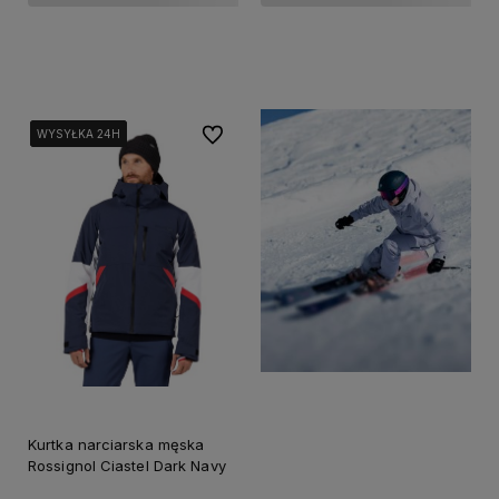
Do koszyka
Do koszyka
Do ulubionych
WYSYŁKA 24H
WYSYŁKA 24H
WYSYŁKA 24H
WYSYŁKA 24H
Kurtka narciarska męska
Rossignol Ciastel Dark Navy