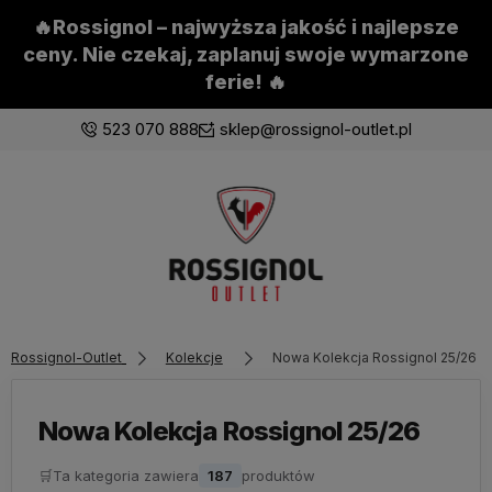
🔥Rossignol – najwyższa jakość i najlepsze
ceny. Nie czekaj, zaplanuj swoje wymarzone
ferie! 🔥
523 070 888
sklep@rossignol-outlet.pl
Zaloguj się
Załóż konto
Rossignol-Outlet
Kolekcje
Nowa Kolekcja Rossignol 25/26
Wybierz coś dla siebie z naszej aktualnej oferty lub
zaloguj się, aby przywrócić dodane produkty do listy
z poprzedniej sesji.
Nowa Kolekcja Rossignol 25/26
🛒
Ta kategoria zawiera
187
produktów