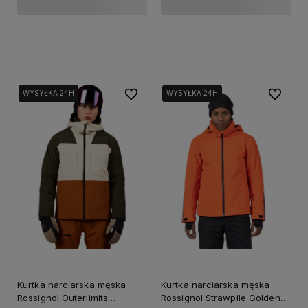
Do koszyka
Do koszyka
Do ulubionych
Do ulubi
WYSYŁKA 24H
WYSYŁKA 24H
WYSYŁKA 24H
WYSYŁKA 24H
WYSYŁKA 24H
WYSYŁKA 24H
WYSYŁKA 24H
WYSYŁKA 24H
Kurtka narciarska męska
Kurtka narciarska męska
Rossignol Outerlimits
Rossignol Strawpile Golden