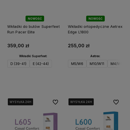
NOWOŚĆ
NOWOŚĆ
Wkładki do butów Superfeet
Wkładki ortopedyczne Aetrex
Run Pacer Elite
Edge L1800
359,00 zł
255,00 zł
Wkładki Superfeet:
Aetrex:
D (39-41)
E (42-44)
M5/W6
M10/W11
M4/W5
Do koszyka
Do koszyka
Do ulubionych
Do ulubi
WYSYŁKA 24H
WYSYŁKA 24H
WYSYŁKA 24H
WYSYŁKA 24H
WYSYŁKA 24H
WYSYŁKA 24H
WYSYŁKA 24H
WYSYŁKA 24H