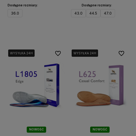
Dostępne rozmiary:
Dostępne rozmiary:
36.0
43.0
44.5
47.0
Do koszyka
Do koszyka
Do ulubionych
Do ulubi
WYSYŁKA 24H
WYSYŁKA 24H
WYSYŁKA 24H
WYSYŁKA 24H
NOWOŚĆ
NOWOŚĆ