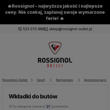
🔥Rossignol – najwyższa jakość i najlepsze
ceny. Nie czekaj, zaplanuj swoje wymarzone
ferie! 🔥
523 070 888
sklep@rossignol-outlet.pl
Zaloguj się
Załóż konto
Rossignol-Outlet
Sport
Narciarstwo
Akcesoria narciar
Wybierz coś dla siebie z naszej aktualnej oferty lub
zaloguj się, aby przywrócić dodane produkty do listy
z poprzedniej sesji.
Wkładki do butów
🛒
Ta kategoria zawiera
21
produktów