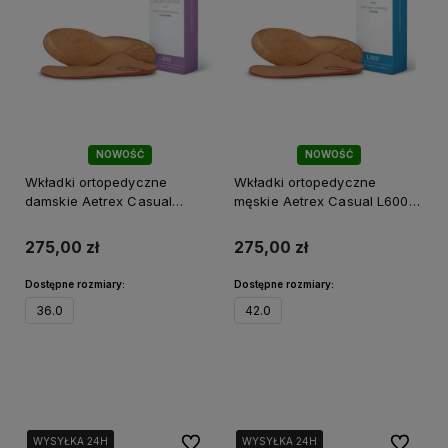
NOWOŚĆ
NOWOŚĆ
Wkładki ortopedyczne
Wkładki ortopedyczne
damskie Aetrex Casual
męskie Aetrex Casual L600M
L605W antybakteryjne i ze
do codziennego użytku
wsparciem śródstopia
275,00 zł
275,00 zł
Dostępne rozmiary:
Dostępne rozmiary:
36.0
42.0
Do koszyka
Do koszyka
Do ulubionych
Do ulubi
WYSYŁKA 24H
WYSYŁKA 24H
WYSYŁKA 24H
WYSYŁKA 24H
WYSYŁKA 24H
WYSYŁKA 24H