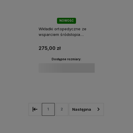
NOWOŚĆ
Wkładki ortopedyczne ze
wsparciem śródstopia
męskie Aetrex Casual L625M
275,00 zł
Dostępne rozmiary:
Do koszyka
1
2