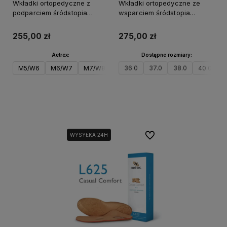
Wkładki ortopedyczne z
Wkładki ortopedyczne ze
podparciem śródstopia
wsparciem śródstopia
Aetrex Edge L1805
damskie Aetrex Casual
L625W
255,00 zł
275,00 zł
Aetrex:
Dostępne rozmiary:
M5/W6
M6/W7
M7/W8
36.0
37.0
38.0
40.0
Do koszyka
Do koszyka
Do ulubionych
WYSYŁKA 24H