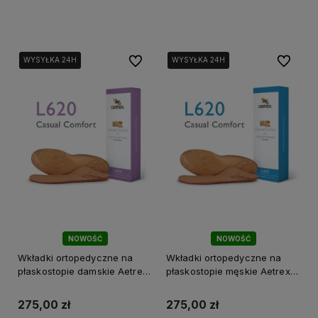
Do koszyka
Do koszyka
Do ulubionych
Do ulubi
WYSYŁKA 24H
WYSYŁKA 24H
WYSYŁKA 24H
WYSYŁKA 24H
NOWOŚĆ
NOWOŚĆ
Wkładki ortopedyczne na
Wkładki ortopedyczne na
płaskostopie damskie Aetrex
płaskostopie męskie Aetrex
Casual L620W
Casual L620M
275,00 zł
275,00 zł