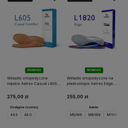
NOWOŚĆ
NOWOŚĆ
Wkładki ortopedyczne
Wkładki ortopedyczne na
męskie Aetrex Casual L605M
płaskostopie Aetrex Edge
antybakteryjne i ze
L1820
wsparciem śródstopia
275,00 zł
255,00 zł
Dostępne rozmiary:
Aetrex:
44.5
46.0
M5/W6
M8/W9
M11/W12