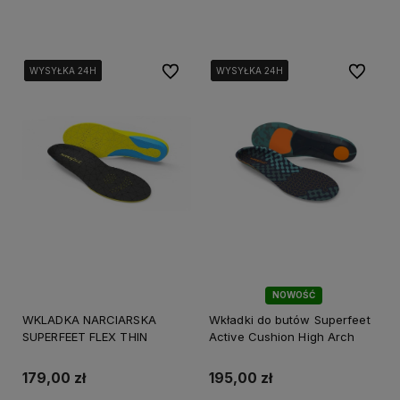
Do koszyka
Do ulubionych
Do ulubi
WYSYŁKA 24H
WYSYŁKA 24H
WYSYŁKA 24H
WYSYŁKA 24H
WYSYŁKA 24H
WYSYŁKA 24H
WYSYŁKA 24H
NOWOŚĆ
WKLADKA NARCIARSKA
Wkładki do butów Superfeet
SUPERFEET FLEX THIN
Active Cushion High Arch
179,00 zł
195,00 zł