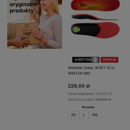
🔥 BESTSELLER
OKAZJA
Wkładki Sidas 3FEET ECO
WINTER MID
229,00 zł
Cena regularna:
230,00 zł
Najniższa cena:
229,00 zł
Rozmiar:
XS
L
XXL