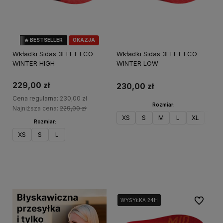
🔥 BESTSELLER
OKAZJA
Wkładki Sidas 3FEET ECO
Wkładki Sidas 3FEET ECO
WINTER HIGH
WINTER LOW
229,00 zł
230,00 zł
Cena regularna:
230,00 zł
Rozmiar:
Najniższa cena:
229,00 zł
XS
S
M
L
XL
XXL
Rozmiar:
XS
S
L
Do koszyka
Do koszyka
Do ulubi
WYSYŁKA 24H
WYSYŁKA 24H
WYSYŁKA 24H