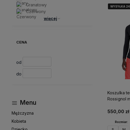
Granatowy
WYSYŁKA 2
WYSYŁKA 2
WYSYŁKA 2
WYSYŁKA 2
Czerwony
więcej
CENA
od
do
Koszulka t
Rossignol 
Menu
Classique 
550,00 zł
Mężczyzna
Kobieta
Rozmiar:
Dziecko
S
M