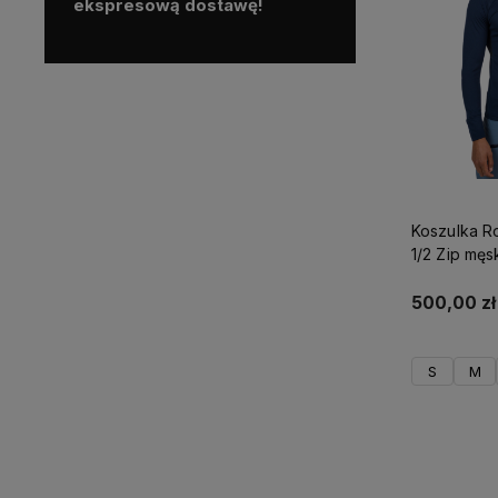
ekspresową dostawę!
Koszulka Ro
1/2 Zip mę
500,00 zł
S
M
D