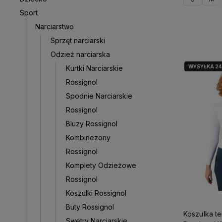
Sport
Narciarstwo
D
Sprzęt narciarski
Odzież narciarska
WYSYŁKA 2
Kurtki Narciarskie
Rossignol
Spodnie Narciarskie
Rossignol
Bluzy Rossignol
Kombinezony
Rossignol
Komplety Odzieżowe
Rossignol
Koszulki Rossignol
Buty Rossignol
Koszulka t
Swetry Narciarskie