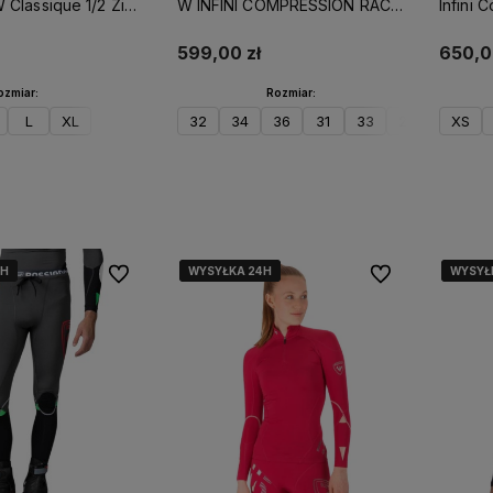
 Classique 1/2 Zip
W INFINI COMPRESSION RACE
Infini 
PINK PURPLE
granat
599,00 zł
650,0
ozmiar:
Rozmiar:
L
XL
32
34
36
31
33
2XS
XS/S
XS
o koszyka
Do koszyka
4H
4H
4H
WYSYŁKA 24H
WYSYŁKA 24H
WYSYŁKA 24H
WYSYŁ
WYSYŁ
WYSYŁ
Do ulubionych
Do ulubionych