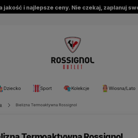
 jakość i najlepsze ceny. Nie czekaj, zaplanuj s
Dziecko
Sport
Kolekcje
Wiosna/Lato
ka
Bielizna Termoaktywna Rossignol
elizna Termoaktywna Rossignol