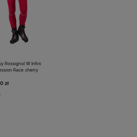
wę!
y Rossignol W Infini
ssion Race cherry
0 zł
:
Do koszyka