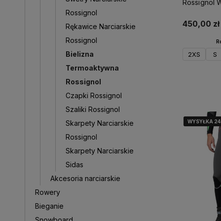
Rossignol W
Rossignol
biała
450,00 zł
Rękawice Narciarskie
Rossignol
R
Bielizna
2XS
S
Termoaktywna
Rossignol
D
Czapki Rossignol
Szaliki Rossignol
WYSYŁKA 2
WYSYŁKA 2
WYSYŁKA 2
Skarpety Narciarskie
Rossignol
Skarpety Narciarskie
Sidas
Akcesoria narciarskie
Rowery
Bieganie
Snowboard