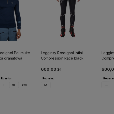
Dynastar
ekspresową dosta
ssignol Poursuite
Legginsy Rossignol Infini
Leggins
ska granatowa
Compression Race black
Compre
600,00 zł
600,0
Rozmiar:
Rozmiar:
Rozmiar
L
XL
XXL
M
XS
o koszyka
Do koszyka