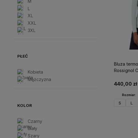
M
L
XL
XXL
3XL
PŁEĆ
Bluza term
Rossignol C
Kobieta
Baselayer 
Mężczyzna
440,00 zł
Rozmiar:
S
L
KOLOR
Czarny
D
Biały
Szary