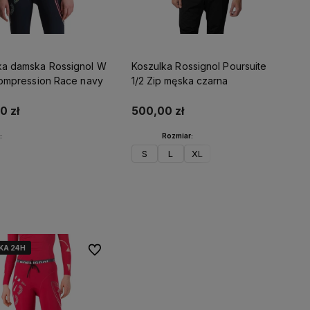
ka damska Rossignol W
Koszulka Rossignol Poursuite
 Compression Race navy
1/2 Zip męska czarna
0 zł
500,00 zł
:
Rozmiar:
S
L
XL
Do koszyka
Do koszyka
KA 24H
KA 24H
KA 24H
Do ulubionych
sze
e od
z liczyć na