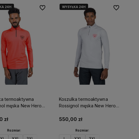
KA 24H
WYSYŁKA 24H
Do ulubionych
Do ulubionyc
ka termoaktywna
Koszulka termoaktywna
nol męska New Hero
Rossignol męska New Hero
que HZ czerwona
Classique HZ szara
0 zł
550,00 zł
Rozmiar:
Rozmiar:
XL
XXL
3XL
L
XXL
3XL