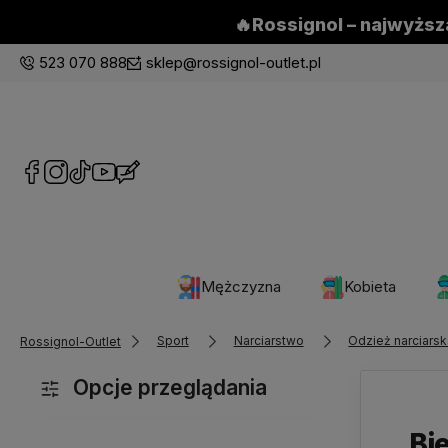
🔥Rossignol – najwyższa
523 070 888
sklep@rossignol-outlet.pl
Mężczyzna
Kobieta
Sport
Narciarstwo
Odzież narciars
Rossignol-Outlet
Opcje przeglądania
Bi