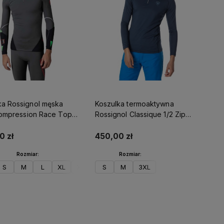
ka Rossignol męska
Koszulka termoaktywna
 Compression Race Top
Rossignol Classique 1/2 Zip
granatowa
0 zł
450,00 zł
Rozmiar:
Rozmiar:
S
M
L
XL
XXL
S
M
3XL
Do koszyka
Do koszyka