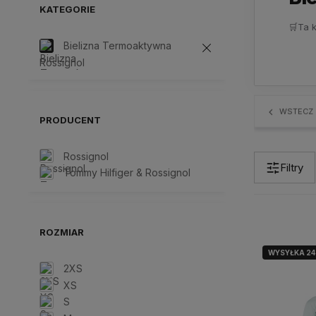
KATEGORIE
🛒
Ta 
Bielizna Termoaktywna
Rossignol
WSTECZ
PRODUCENT
Rossignol
Filtry
Tommy Hilfiger & Rossignol
ROZMIAR
WYSYŁKA 2
2XS
XS
S