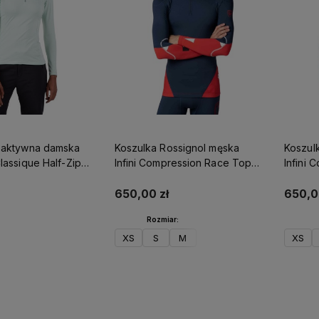
oaktywna damska
Koszulka Rossignol męska
Koszul
lassique Half-Zip
Infini Compression Race Top
Infini
Top Steam
granatowa
szara
650,00 zł
650,0
Rozmiar:
XS
S
M
XS
o koszyka
Do koszyka