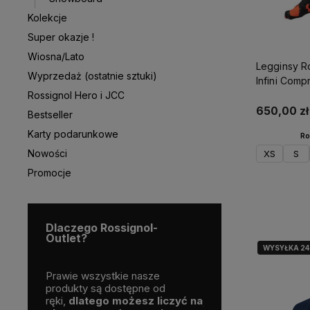
Kolekcje
Super okazje !
Wiosna/Lato
Legginsy R
Wyprzedaż (ostatnie sztuki)
Infini Comp
Rossignol Hero i JCC
szare
650,00 zł
Bestseller
Karty podarunkowe
Ro
Nowości
XS
S
Promocje
D
Dlaczego Rossignol-
Outlet?
WYSYŁKA 2
a Polskim
Prawie wszystkie nasze
Skorzystaj z darmo
nalne
produkty są dostępne od
dostawy
nge czy
ręki,
dlatego możesz liczyć na
już od
200 zł!