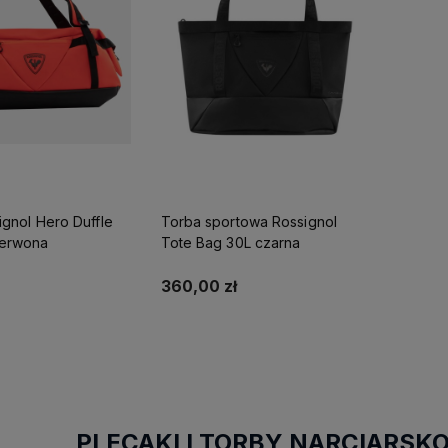
gnol Hero Duffle
Torba sportowa Rossignol
zerwona
Tote Bag 30L czarna
360,00 zł
o koszyka
Do koszyka
PLECAKI I TORBY NARCIARS