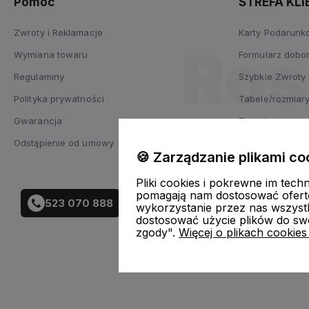
Pomoc
STREFA KLI
Zwroty i Reklamacje
Karty Podarun
Wymiana towaru
Formularz dobor
Regulaminy
Szybkie Zwroty
Polityka prywatności
Tabele/rozmiar
Gwarancja
Zasady prania 
Odstąpienie od umowy
Blog
🍪 Zarządzanie plikami co
Co zabrać na na
Pliki cookies i pokrewne im tech
pomagają nam dostosować ofert
523 070 888
wykorzystanie przez nas wszystki
dostosować użycie plików do swo
zgody".
Więcej o plikach cookies
Sklep i