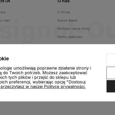
ENTA
O nas
kowe
O firmie
u nart
Nasze Marki
Kontakt i dane firmy
y
Formy płatności
odzieży z membraną
okie
rty? Gotowa lista
nologie umożliwiają poprawne działanie strony i
ę do Twoich potrzeb. Możesz zaakceptować
ch tych plików i przejść do sklepu lub
ich preferencji, wybierając opcję "Dostosuj
 przeczytasz w naszej Polityce prywatności.
nternetowy Shoper Premium
Szablon Shoper Modern 3.0™
od GrowC