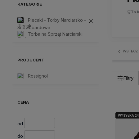
KATEGORIE
🛒
Ta 
Plecaki - Torby Narciarsko -
Snowboardowe
Torba na Sprzęt Narciarski
WSTECZ
PRODUCENT
Rossignol
Filtry
CENA
WYSYŁKA 2
WYSYŁKA 2
WYSYŁKA 2
od
do