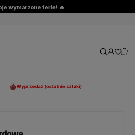
woje wymarzone ferie! 🔥
Wyprzedaż (ostatnie sztuki)
ardowe