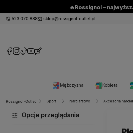
🔥Rossignol – najwyższa
523 070 888
sklep@rossignol-outlet.pl
Mężczyzna
Kobieta
Sport
Narciarstwo
Akcesoria narcia
Rossignol-Outlet
Opcje przeglądania
Pl