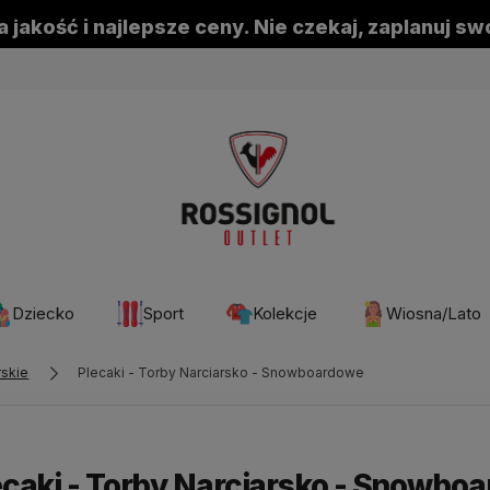
 jakość i najlepsze ceny. Nie czekaj, zaplanuj s
Dziecko
Sport
Kolekcje
Wiosna/Lato
rskie
Plecaki - Torby Narciarsko - Snowboardowe
ecaki - Torby Narciarsko - Snowbo