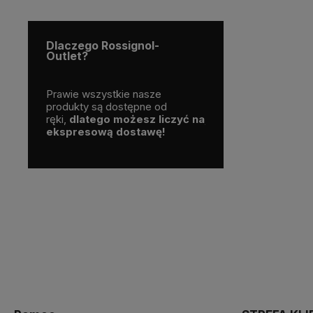
Dlaczego Rossignol-
Outlet?
a Polskim
Prawie wszystkie nasze
Skorzystaj z darmo
nalne
produkty są dostępne od
dostawy
nge czy
ręki,
dlatego możesz liczyć na
już od
200 zł!
ekspresową dostawę!