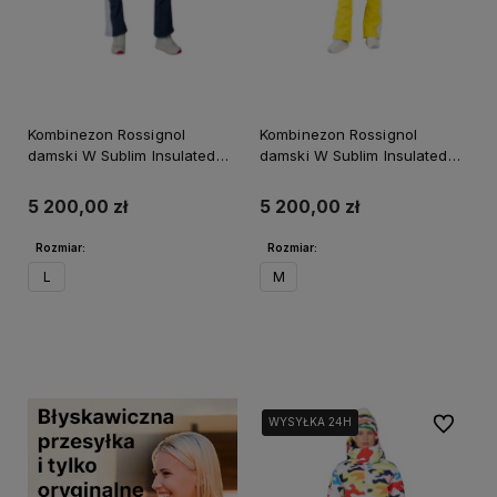
Kombinezon Rossignol
Kombinezon Rossignol
damski W Sublim Insulated
damski W Sublim Insulated
Overall granatowy
Overall żółty
5 200,00 zł
5 200,00 zł
Rozmiar:
Rozmiar:
L
M
Do koszyka
Do koszyka
Do ulubi
WYSYŁKA 24H
WYSYŁKA 24H