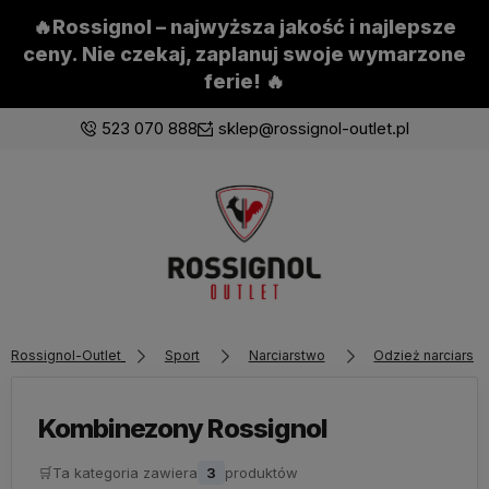
🔥Rossignol – najwyższa jakość i najlepsze
ceny. Nie czekaj, zaplanuj swoje wymarzone
ferie! 🔥
523 070 888
sklep@rossignol-outlet.pl
Zaloguj się
Załóż konto
Rossignol-Outlet
Sport
Narciarstwo
Odzież narciarsk
Wybierz coś dla siebie z naszej aktualnej oferty lub
zaloguj się, aby przywrócić dodane produkty do listy
z poprzedniej sesji.
Kombinezony Rossignol
🛒
Ta kategoria zawiera
3
produktów