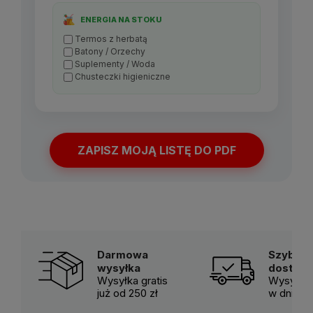
ENERGIA NA STOKU
Termos z herbatą
Batony / Orzechy
Suplementy / Woda
Chusteczki higieniczne
ZAPISZ MOJĄ LISTĘ DO PDF
Darmowa
Szybka
wysyłka
dostaw
Wysyłka gratis
Wysyłka 
już od 250 zł
w dni ro