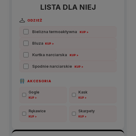
LISTA DLA NIEJ
ODZIEŻ
Bielizna termoaktywna
KUP >
Bluza
KUP >
Kurtka narciarska
KUP >
Spodnie narciarskie
KUP >
AKCESORIA
Gogle
Kask
KUP >
KUP >
Rękawice
Skarpety
KUP >
KUP >