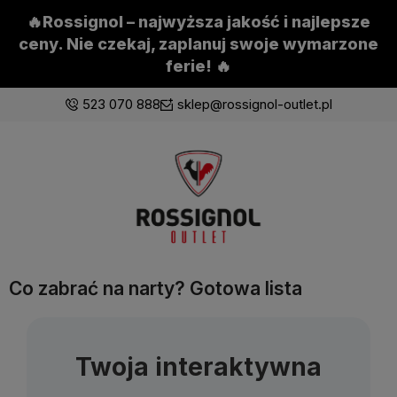
🔥Rossignol – najwyższa jakość i najlepsze
ceny. Nie czekaj, zaplanuj swoje wymarzone
ferie! 🔥
523 070 888
sklep@rossignol-outlet.pl
Zaloguj się
Załóż konto
Co zabrać na narty? Gotowa lista
Wybierz coś dla siebie z naszej aktualnej oferty lub
zaloguj się, aby przywrócić dodane produkty do listy
z poprzedniej sesji.
Twoja interaktywna