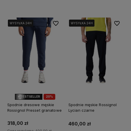
Do koszyka
Do ulubionych
Do ulubi
WYSYŁKA 24H
WYSYŁKA 24H
WYSYŁKA 24H
WYSYŁKA 24H
WYSYŁKA 24H
WYSYŁKA 24H
🔥 BESTSELLER
20%
OKAZJA
Spodnie dresowe męskie
Spodnie męskie Rossignol
Rossignol Presset granatowe
Lycian czarne
318,00 zł
460,00 zł
Cena regularna:
400,00 zł