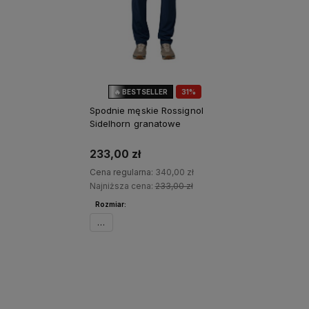
🔥 BESTSELLER
31%
OKAZJA
Spodnie męskie Rossignol
Sidelhorn granatowe
233,00 zł
Cena regularna:
340,00 zł
Najniższa cena:
233,00 zł
Rozmiar:
XL
Do koszyka