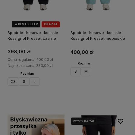
🔥 BESTSELLER
OKAZJA
Spodnie dresowe damskie
Spodnie dresowe damskie
Rossignol Presset czarne
Rossignol Presset niebieskie
398,00 zł
400,00 zł
Cena regularna:
400,00 zł
Rozmiar:
Najniższa cena:
233,00 zł
S
M
Rozmiar:
XS
S
L
Do koszyka
Do koszyka
Do ulubi
WYSYŁKA 24H
WYSYŁKA 24H
WYSYŁKA 24H