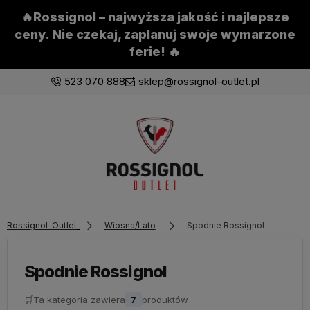
🔥Rossignol – najwyższa jakość i najlepsze
ceny. Nie czekaj, zaplanuj swoje wymarzone
ferie! 🔥
523 070 888
sklep@rossignol-outlet.pl
Zaloguj się
Załóż konto
Rossignol-Outlet
Wiosna/Lato
Spodnie Rossignol
Wybierz coś dla siebie z naszej aktualnej oferty lub
zaloguj się, aby przywrócić dodane produkty do listy
z poprzedniej sesji.
Spodnie Rossignol
🛒
Ta kategoria zawiera
7
produktów