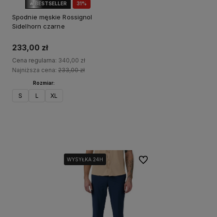
🔥 BESTSELLER
31%
OKAZJA
Spodnie męskie Rossignol
Sidelhorn czarne
233,00 zł
Cena regularna:
340,00 zł
Najniższa cena:
233,00 zł
Rozmiar:
S
L
XL
Do koszyka
Do ulubionych
WYSYŁKA 24H
WYSYŁKA 24H