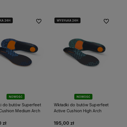
KA 24H
WYSYŁKA 24H
Do ulubionych
Do ulubionyc
NOWOŚĆ
NOWOŚĆ
i do butów Superfeet
Wkładki do butów Superfeet
 Cushion Medium Arch
Active Cushion High Arch
 zł
195,00 zł