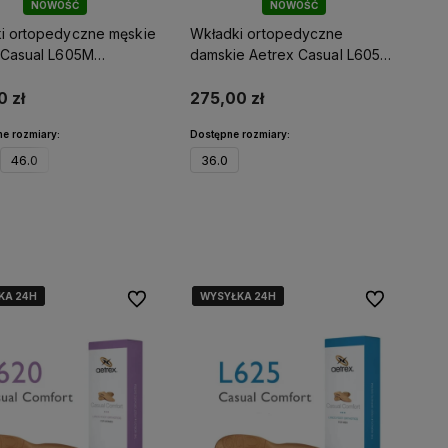
NOWOŚĆ
NOWOŚĆ
i ortopedyczne męskie
Wkładki ortopedyczne
 Casual L605M
damskie Aetrex Casual L605W
kteryjne i ze wsparciem
antybakteryjne i ze wsparciem
opia
śródstopia
0 zł
275,00 zł
e rozmiary:
Dostępne rozmiary:
46.0
36.0
Do koszyka
Do koszyka
KA 24H
KA 24H
KA 24H
WYSYŁKA 24H
WYSYŁKA 24H
WYSYŁKA 24H
Do ulubionych
Do ulubionyc