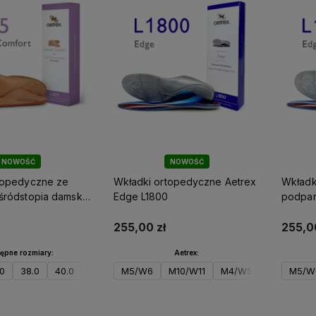
NOWOŚĆ
NOWOŚĆ
topedyczne ze
Wkładki ortopedyczne Aetrex
Wkładk
śródstopia damskie
Edge L1800
podpar
ual L625W
Edge L
255,00 zł
255,0
ępne rozmiary:
Aetrex:
.0
38.0
40.0
M5/W6
M10/W11
M4/W5
M5/W
o koszyka
Do koszyka