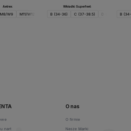
Aetrex:
Wkładki Superfeet:
M8/W9
M11/W12
M12/W13
B (34-36)
C (37-38.5)
D (39-41)
B (34
E (
o koszyka
Do koszyka
ENTA
O nas
kowe
O firmie
u nart
Nasze Marki