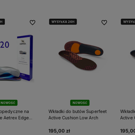
4H
4H
4H
WYSYŁKA 24H
WYSYŁ
Do ulubionych
Do ulubionych
NOWOŚĆ
NOWOŚĆ
topedyczne na
Wkładki do butów Superfeet
Wkładk
ie Aetrex Edge
Active Cushion Low Arch
Active
195,00 zł
195,00