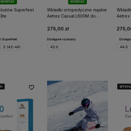
NOWOŚĆ
NOWOŚĆ
 butów Superfeet
Wkładki ortopedyczne męskie
Wkładk
lite
Aetrex Casual L600M do
Aetrex
codziennego użytku
antyba
śródst
275,00 zł
275,0
i Superfeet:
Dostępne rozmiary:
Dostępn
E (42-44)
42.0
44.5
o koszyka
Do koszyka
4H
4H
4H
WYSYŁ
WYSYŁ
WYSYŁ
Do ulubionych