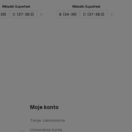
Wkładki Superfeet:
Wkładki Superfeet:
-36)
42-44)
C (37-38.5)
F (45-46.5)
D (39-41)
B (34-36)
E (42-44)
C (37-38.5)
F (45-46.5)
D (39-41)
Do koszyka
Do koszyka
Moje konto
Twoje zamówienia
Ustawienia konta