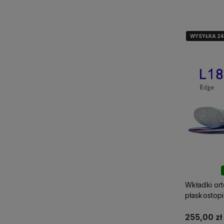
WYSYŁKA 2
WYSYŁKA 2
WYSYŁKA 2
Wkładki or
płaskostop
L1820
255,00 zł