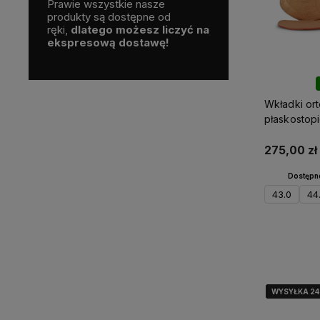
a Polskim
Prawie wszystkie nasze
Skorzystaj z darmo
nalne
produkty są dostępne od
dostawy
nge czy
ręki,
dlatego możesz liczyć na
już od
200 zł!
ekspresową dostawę!
Wkładki or
płaskostop
Casual L6
275,00 zł
Dostępne
43.0
44
D
WYSYŁKA 2
WYSYŁKA 2
WYSYŁKA 2