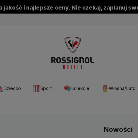
 jakość i najlepsze ceny. Nie czekaj, zaplanuj s
Dziecko
Sport
Kolekcje
Wiosna/Lato
Nowości