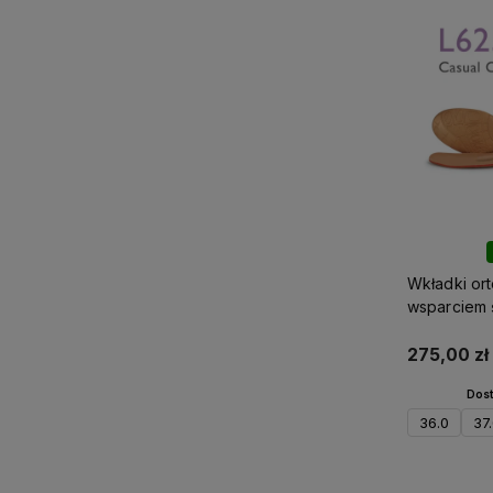
Wkładki or
wsparciem 
Aetrex Cas
275,00 zł
Dost
36.0
37
D