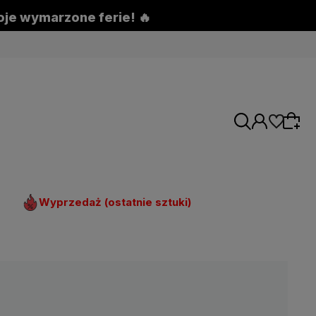
woje wymarzone ferie! 🔥
Wyprzedaż (ostatnie sztuki)