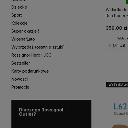
Dziecko
Wkładki do
Sport
Run Pacer E
Kolekcje
359,00 zł
Super okazje !
Wkładk
Wiosna/Lato
D (39-41)
Wyprzedaż (ostatnie sztuki)
Rossignol Hero i JCC
Bestseller
D
Karty podarunkowe
Nowości
WYSYŁKA 2
WYSYŁKA 2
WYSYŁKA 2
Promocje
Dlaczego Rossignol-
Outlet?