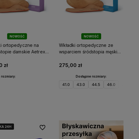
sze
e od
z liczyć na
wę!
NOWOŚĆ
NOWOŚĆ
i ortopedyczne na
Wkładki ortopedyczne ze
stopie damskie Aetrex
wsparciem śródstopia męskie
 L620W
Aetrex Casual L625M
0 zł
275,00 zł
 rozmiary:
Dostępne rozmiary:
41.0
43.0
44.5
46.0
47.0
Do koszyka
Do koszyka
KA 24H
KA 24H
KA 24H
Do ulubionych