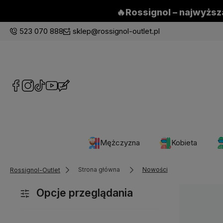
🔥Rossignol – najwyższa
523 070 888
sklep@rossignol-outlet.pl
Mężczyzna
Kobieta
Strona główna
Nowości
Rossignol-Outlet
Opcje przeglądania