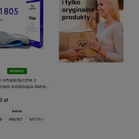
NOWOŚĆ
i ortopedyczne z
ciem śródstopia Aetrex
1805
0 zł
Aetrex:
6
M6/W7
M7/W8
Do koszyka