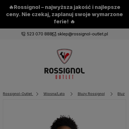
🔥Rossignol – najwyższa jakość i najlepsze
ceny. Nie czekaj, zaplanuj swoje wymarzone
ferie! 🔥
523 070 888
sklep@rossignol-outlet.pl
Zaloguj się
Załóż konto
Rossignol-Outlet
Wiosna/Lato
Bluzy Rossignol
Bluzy 
Wybierz coś dla siebie z naszej aktualnej oferty lub
zaloguj się, aby przywrócić dodane produkty do listy
z poprzedniej sesji.