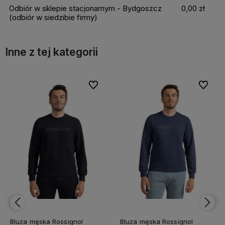
Odbiór w sklepie stacjonarnym - Bydgoszcz
0,00 zł
(odbiór w siedzibie firmy)
Inne z tej kategorii
bionych
bionych
Do ulubionych
Do ulubionych
Do ulubi
Do ulubi
Bluza męska Rossignol
Bluza męska Rossignol