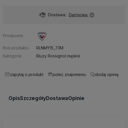
Dostawa:
Darmowa
Producent:
Kod produktu:
RLNMY15_73M
Kategoria:
Bluzy Rossignol męskie
zapytaj o produkt
poleć znajomemu
dodaj opinię
Opis
Szczegóły
Dostawa
Opinie