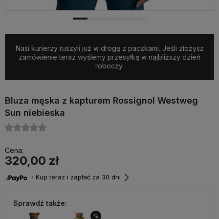
Nasi kurierzy ruszyli już w drogę z paczkami. Jeśli złożysz
zamówienie teraz wyślemy przesyłkę w najbliższy dzień
roboczy.
Bluza męska z kapturem Rossignol Westweg
Sun niebieska
Cena:
320,00 zł
・Kup teraz i zapłać za 30 dni
Sprawdź także:
%