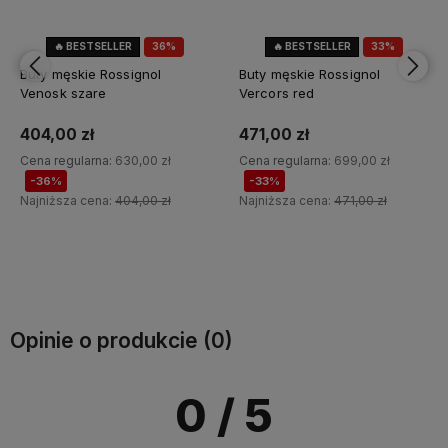
🔥 BESTSELLER
36%
🔥 BESTSELLER
33%
OKAZJA
OKAZJA
Buty męskie Rossignol
Buty męskie Rossignol
Venosk szare
Vercors red
404,00 zł
471,00 zł
Cena regularna:
630,00 zł
Cena regularna:
699,00 zł
-36%
-33%
Najniższa cena:
404,00 zł
Najniższa cena:
471,00 zł
Do koszyka
Do koszyka
Opinie o produkcie (0)
0
/ 5