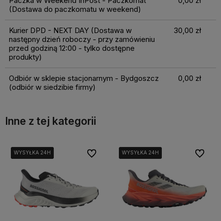
Paczka w Weekend InPost - Paczkomat
0,00 zł
(Dostawa do paczkomatu w weekend)
Kurier DPD - NEXT DAY
(Dostawa w
30,00 zł
następny dzień roboczy - przy zamówieniu
przed godziną 12:00 - tylko dostępne
produkty)
Odbiór w sklepie stacjonarnym - Bydgoszcz
0,00 zł
(odbiór w siedzibie firmy)
Inne z tej kategorii
bionych
bionych
Do ulubionych
Do ulubionych
Do ulubi
Do ulubi
WYSYŁKA 24H
WYSYŁKA 24H
WYSYŁKA 24H
WYSYŁKA 24H
WYSYŁKA 24H
WYSYŁKA 24H