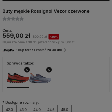
Buty męskie Rossignol Vezor czerwone
Cena:
559,00 zł
800,00 zł
-30%
Najniższa cena z 30 dni przed obniżką:
623,00 zł
・Kup teraz i zapłać za 30 dni
Sprawdź także:
%
%
*
Dostępne rozmiary:
42.0
43.0
44.0
44.5
45.0