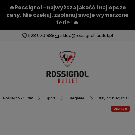
🔥Rossignol – najwyższa jakość i najlepsze
ceny. Nie czekaj, zaplanuj swoje wymarzone
ferie! 🔥
523 070 888
sklep@rossignol-outlet.pl
Zaloguj się
Załóż konto
Rossignol-Outlet
Sport
Bieganie
Buty do biegania Ro
Wybierz coś dla siebie z naszej aktualnej oferty lub
zaloguj się, aby przywrócić dodane produkty do listy
OKAZJA
z poprzedniej sesji.