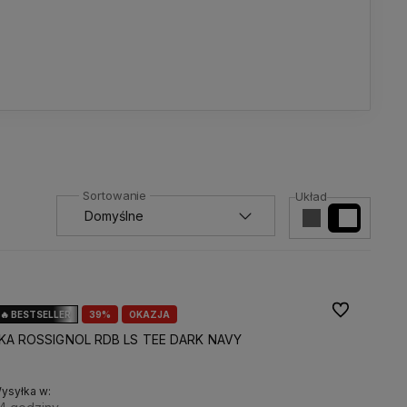
Układ
Do ulubionyc
🔥 BESTSELLER
39%
OKAZJA
 ROSSIGNOL RDB LS TEE DARK NAVY
ysyłka w: