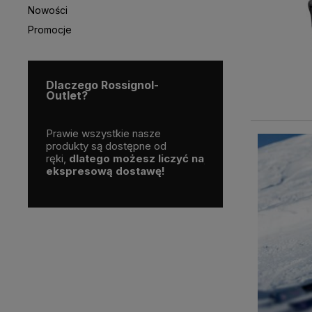
Nowości
Promocje
Dlaczego Rossignol-
Outlet?
a Polskim
Prawie wszystkie nasze
Skorzystaj z darmo
nalne
produkty są dostępne od
dostawy
nge czy
ręki,
dlatego możesz liczyć na
już od
200 zł!
ekspresową dostawę!