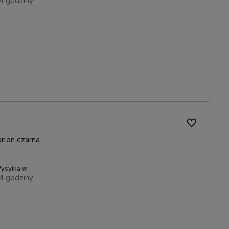
4 godziny
Rozmiar:
Do koszyka
M
L
XL
Do ulubionyc
arion czarna
ysyłka w:
4 godziny
Rozmiar:
Do koszyka
XXL