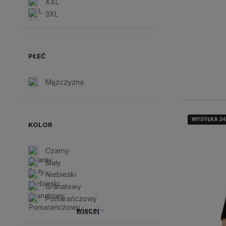
XXL
3XL
PŁEĆ
Mężczyzna
WYSYŁKA 2
WYSYŁKA 2
WYSYŁKA 2
KOLOR
Czarny
Biały
Niebieski
Granatowy
Pomarańczowy
więcej