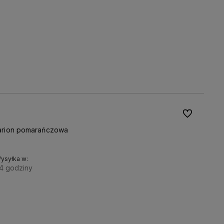
Do ulubionyc
rarion pomarańczowa
ysyłka w:
4 godziny
Rozmiar:
Do koszyka
M
XL
XXL