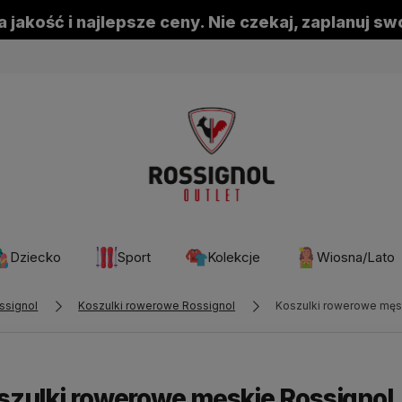
 jakość i najlepsze ceny. Nie czekaj, zaplanuj s
Dziecko
Sport
Kolekcje
Wiosna/Lato
ssignol
Koszulki rowerowe Rossignol
Koszulki rowerowe męs
szulki rowerowe męskie Rossignol