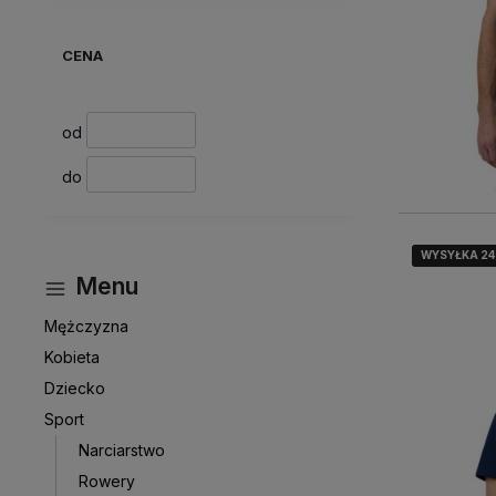
CENA
od
do
WYSYŁKA 2
WYSYŁKA 2
WYSYŁKA 2
Menu
Mężczyzna
Kobieta
Dziecko
Sport
Narciarstwo
Rowery