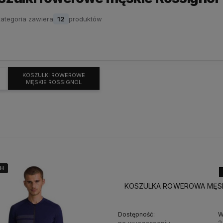
kategoria zawiera
12
produktów
KOSZULKI ROWEROWE
MĘSKIE ROSSIGNOL
4H
4H
4H
KOSZULKA ROWEROWA MĘSKA
Dostępność:
W