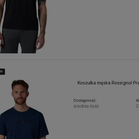
4H
4H
4H
Koszulka męska Rossignol Pr
Dostępność:
W
średnia ilość
2
170,00 zł