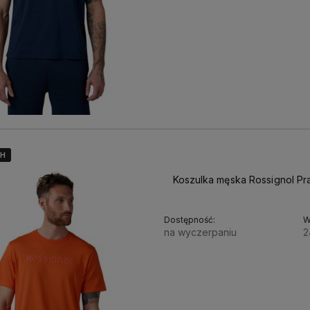
4H
4H
4H
Koszulka męska Rossignol P
Dostępność:
W
na wyczerpaniu
2
170,00 zł