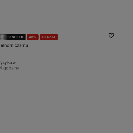
Do ulubionyc
🔥 BESTSELLER
40%
OKAZJA
delhorn czarna
ysyłka w:
4 godziny
Rozmiar:
Do koszyka
S
M
L
XL
XXL