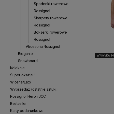
Spodenki rowerowe
Rossignol
Skarpety rowerowe
Rossignol
Bokserki rowerowe
Rossignol
Akcesoria Rossignol
Bieganie
WYSYŁKA 2
WYSYŁKA 2
WYSYŁKA 2
Snowboard
Kolekcje
Super okazje !
Wiosna/Lato
Wyprzedaż (ostatnie sztuki)
Rossignol Hero i JCC
Bestseller
Karty podarunkowe