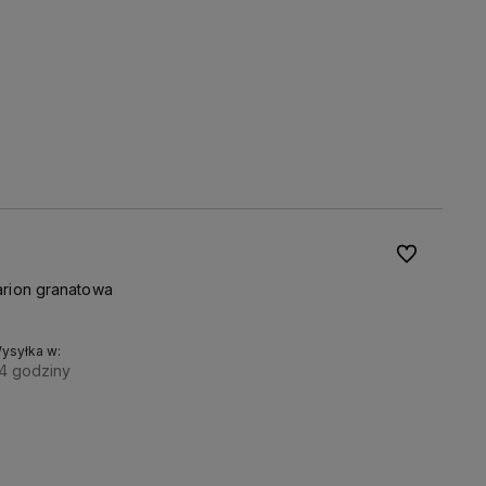
Do ulubionyc
arion granatowa
ysyłka w:
4 godziny
Rozmiar:
Do koszyka
S
M
L
XL
XXL