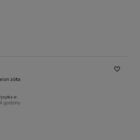
Do ulubionyc
rion żółta
ysyłka w:
4 godziny
Rozmiar:
Do koszyka
M
L
XL
XXL