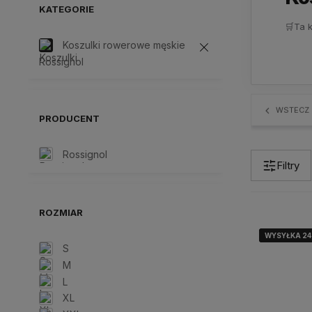
KATEGORIE
🛒
Ta 
Koszulki rowerowe męskie
Rossignol
WSTECZ
PRODUCENT
Rossignol
Filtry
ROZMIAR
WYSYŁKA 2
WYSYŁKA 2
WYSYŁKA 2
S
M
L
XL