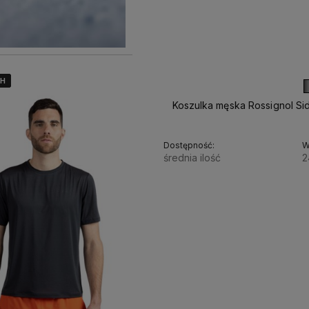
4H
4H
4H
4H
Koszulka męska Rossignol Si
Dostępność:
W
średnia ilość
2
138,00 zł
230,00 zł
134,00 zł