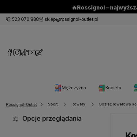
🔥Rossignol – najwyższa
523 070 888
sklep@rossignol-outlet.pl
Mężczyzna
Kobieta
Sport
Rowery
Odzież rowerowa Ro
Rossignol-Outlet
Opcje przeglądania
Ko