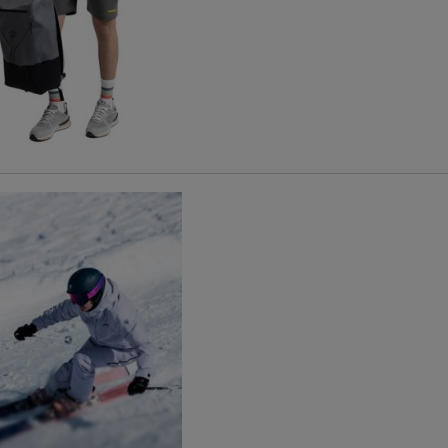
wej
Działamy od wielu lat na Polskim
Prawie wszystkie na
rynku, sprzedając oryginalne
produkty są dostępn
produkty Rossignol, Lange czy
ręki,
dlatego możes
Dynastar
ekspresową dosta